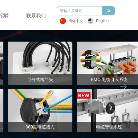
끠
招聘
联系我们
简体中文
English
可分式格兰头
EMC 电缆引入系统
ꁹ
-CONNECT™ 模块化适配系统
360度电缆接入
电缆管理系统