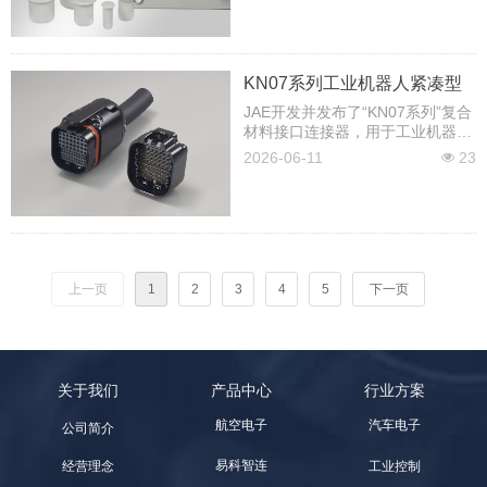
KN07系列工业机器人紧凑型
高密度复合连接器
JAE开发并发布了“KN07系列”复合
材料接口连接器，用于工业机器
人，实现了紧凑且高密度的设计，
2026-06-11
23
넶
同时提升了安全性和操作性。
上一页
1
2
3
4
5
下一页
关于我们
产品中心
行业方案
航空电子
汽车电子
公司简介
易科智连
工业控制
经营理念