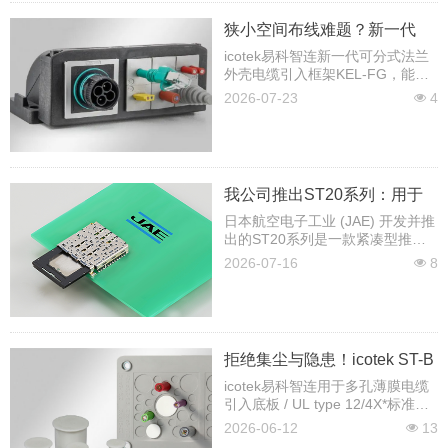
狭小空间布线难题？新一代
KEL-FG轻松破解
icotek易科智连新一代可分式法兰
外壳电缆引入框架KEL-FG，能够
轻松实现带插头电缆的90°角安
2026-07-23
4
넶
装。
我公司推出ST20系列：用于
nanoSIM和microSD™卡的堆
日本航空电子工业 (JAE) 开发并推
出的ST20系列是一款紧凑型推拉
叠式托盘组合连接器
式托盘组合连接器，采用堆叠式双
2026-07-16
8
넶
层托盘结构，支持nanoSIM卡和
microSD™卡。
拒绝集尘与隐患！icotek ST-B
堵头：专为密封各类刺穿薄膜
icotek易科智连用于多孔薄膜电缆
引入底板 / UL type 12/4X*标准的
而生
ST-B 堵头。
2026-06-12
13
넶