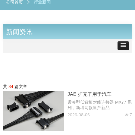
公司首页
行业新闻
ꄲ
新闻资讯
共
34
篇文章
JAE 扩充了用于汽车
ECU/BMS 的紧凑型低背
紧凑型低背板对线连接器 MX77 系
列，新增两款量产新品
MX77 系列连接器产品阵容
2026-08-06
7
넶