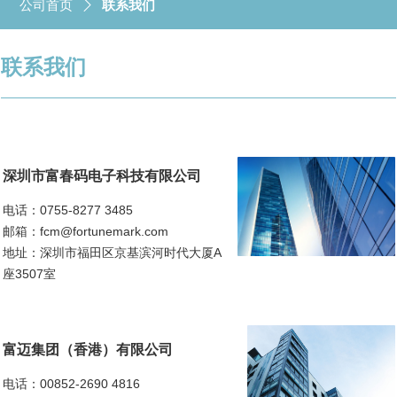
公司首页
联系我们
ꄲ
联系我们
深圳市富春码电子科技有限公司
电话：0755-8277 3485
邮箱：fcm@fortunemark.com
地址：深圳市福田区京基滨河时代大厦A
座3507室
富迈集团（香港）有限公司
电话：00852-2690 4816