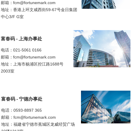
邮箱：fcm@fortunemark.com
地址：香港上环文咸西街59-67号金日集团
中心3/F G室
富春码 - 上海办事处
电话：021-5061 0166
邮箱：fcm@fortunemark.com
地址：上海市杨浦区控江路1688号
2003室
富春码 - 宁德办事处
电话：0593-8897 365
邮箱：fcm@fortunemark.com
地址：福建省宁德市蕉城区龙威经贸广场