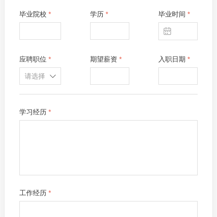
毕业院校
*
学历
*
毕业时间
*
ꅄ
应聘职位
*
期望薪资
*
入职日期
*
ꄳ
学习经历
*
工作经历
*